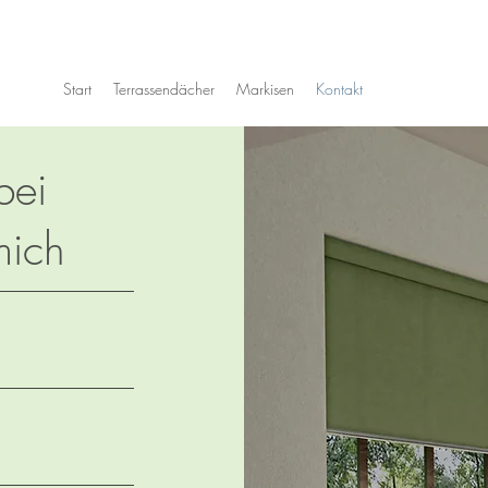
Start
Terrassendächer
Markisen
Kontakt
bei
mich